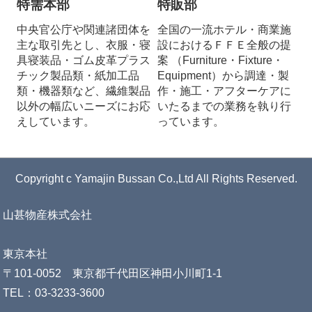
特需本部
特販部
中央官公庁や関連諸団体を
全国の一流ホテル・商業施
主な取引先とし、衣服・寝
設におけるＦＦＥ全般の提
具寝装品・ゴム皮革プラス
案 （Furniture・Fixture・
チック製品類・紙加工品
Equipment）から調達・製
類・機器類など、繊維製品
作・施工・アフターケアに
以外の幅広いニーズにお応
いたるまでの業務を執り行
えしています。
っています。
Copyright c Yamajin Bussan Co.,Ltd All Rights Reserved.
山甚物産株式会社
東京本社
〒101-0052 東京都千代田区神田小川町1-1
TEL：03-3233-3600